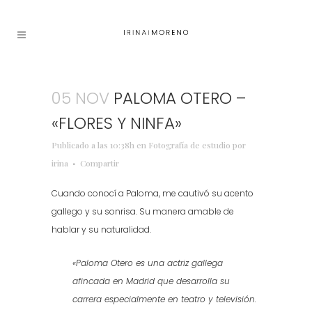
05 NOV
PALOMA OTERO –
«FLORES Y NINFA»
Publicado a las 10:38h
en
Fotografía de estudio
por
irina
Compartir
Cuando conocí a Paloma, me cautivó su acento
gallego y su sonrisa. Su manera amable de
hablar y su naturalidad.
«Paloma Otero es una actriz gallega
afincada en Madrid que desarrolla su
carrera especialmente en teatro y televisión.